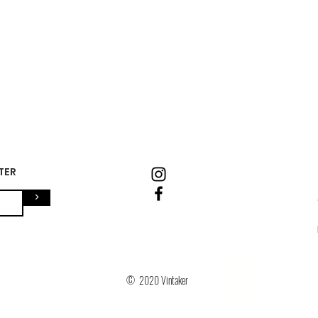
TER
>
-
Ropa vintage marcas
-
© 2020 Vintaker
Ropa vintage exclusiva
-
Mejor vintage
-
vintage valencia
-
vintage